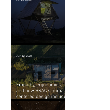
MOMA recent aquisition
Jun 12, 2024
Empathy, ergonomics,
and how BRAC’s human-
centered design includes
its architecture