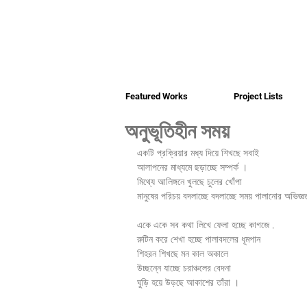
Featured Works
Project Lists
অনুভূতিহীন সময়
একটি প্রক্রিয়ার মধ্য দিয়ে শিখছে সবাই
আলাপনের মাধ্যমে ছড়াচ্ছে সম্পর্ক ।
মিথ্যে আলিঙ্গনে খুলছে চুলের খোঁপা
মানুষের পরিচয় বদলাচ্ছে বদলাচ্ছে সময় পালানোর অভিজ্
একে একে সব কথা লিখে ফেলা হচ্ছে কাগজে ,
রুটিন করে শেখা হচ্ছে পালাবদলের ধূমপান
শিহরন শিখছে মন কাল অকালে
উচ্ছন্নে যাচ্ছে চরাঞ্চলের বেদনা
ঘুড়ি হয়ে উড়ছে আকাশের তাঁরা ।