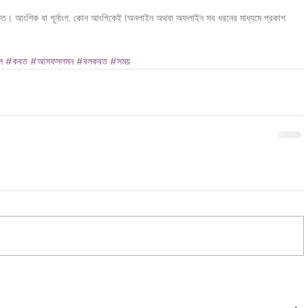
ক্ষিত। আংশিক বা পূর্নাংগ, কোন আংগিকেই (অনলাইন অথবা অফলাইন সব ধরনের মাধ্যমে প্রকাশ 
ল
#কবত
#আসফসলমন
#বলকবত
#সময়