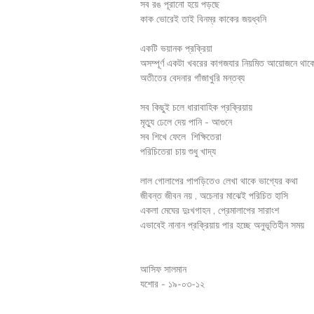
সব রঙ পূরানো হয়ে পড়ছে
কাক ভোরেই তাই বিনম্র কাকের জয়ধ্বনি
একটি ভয়ানক প্রক্রিয়া
অসম্পূর্ণ একটা খবরের কাগজযার নিয়মিত আয়োজনে থাক
অতীতের বেদনার গাঁজাখুরি মন্তব্য
সব কিছুই চলে ধারাবাহিক প্রক্রিয়ায়
মৃত্যু ঢেলে দেয় পানি - আগুনে
সব শিখে ফেলে  শিক্ষিতেরা
পরিচিতেরা চায় শুধু খাদ্য
লাল গোলাপের পাপড়িতেও লেখা থাকে ভাগ্যের কথা
জীবন্ত জীবন নয় , অচেনার মাঝেই পরিচিত হাসি
একলা মেঘের দুঃখগাহন , প্রেমালাপের সারাংশ
এভাবেই নানান প্রক্রিয়ায় পার হচ্ছে অনুভূতিহীন সময়
আসিফ সালমান 
যশোর - ১৯-০৩-১২