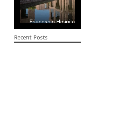
Friendship Hospital in
Shyamnagar | RIBA
Recent Posts