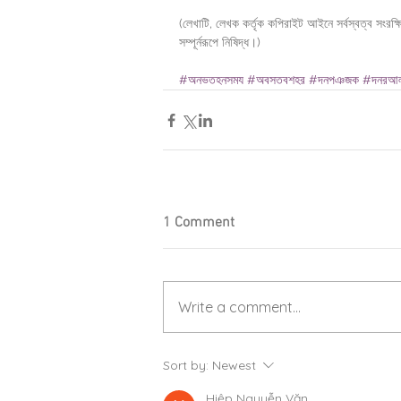
(লেখাটি, লেখক কর্তৃক কপিরাইট আইনে সর্বস্বত্ব সংর
সম্পূর্নরূপে নিষিদ্ধ।)
#অনভতহনসময
#অবসতবশহর
#দনপঞজক
#দনরআ
1 Comment
Write a comment...
Sort by:
Newest
Hiệp Nguyễn Văn