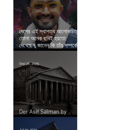
দেশের এই স্থাপত্য আলোকচিত্রীর
তোলা অনেক ছবিই হয়তো
দেখেছেন, জানেন কি তাঁর সম্পর্কে? |
Prothom Alo
Sep 26, 2025
Der Asif Salman by
Shahbaz Nahian
Jul 19, 2024